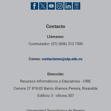
Pie de página con información de contacto, redes sociales y dat
Contacto
Llámanos:
Conmutador: (57) (606) 313 7300
Correo:
contactenos@utp.edu.co
Dirección:
Recursos Informáticos y Educativos - CRIE
Carrera 27 #10-02 Barrio Álamos Pereira, Risaralda
Edificio 3 - oficina 307
Información institucional
Universidad Tecnológica de Pereira